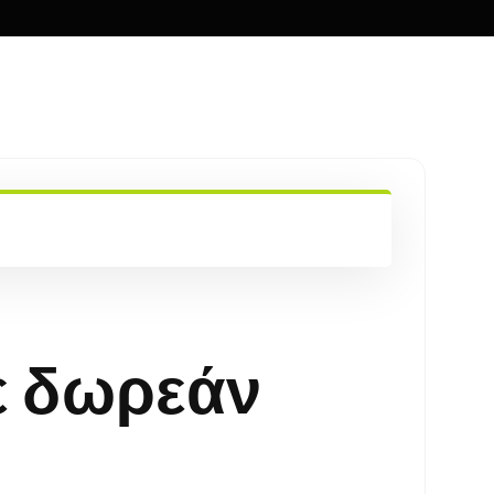
ε δωρεάν