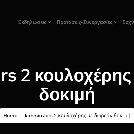
Εκδηλώσεις
Προτάσεις-Συνεργασίες
Συχν
rs 2 κουλοχέρης
δοκιμή
Home
Jammin Jars 2 κουλοχέρης με δωρεάν δοκιμή