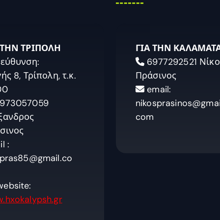
 ΤΗΝ ΤΡΙΠΟΛΗ
ΓΙΑ ΤΗΝ ΚΑΛΑΜΑΤ
εύθυνση:
6977292521 Νίκο
ς 8, Τρίπολη, τ.κ.
Πράσινος
00
email:
973057059
nikosprasinos@gmai
ξανδρος
com
σινος
l :
xpras85@gmail.co
ebsite:
.hxokalypsh.gr