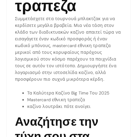
τραπεζα
Συμμετάσχετε στα τουρνουά μπλακτζακ για να
κερδίσετε μεγάλα βραβεία.
Μια νέα τάση στον
κλάδο των διαδικτυακών καζίνο απαιτεί τώρα να
εισαγάγετε έναν κωδικό προσφοράς ή έναν
κωδικό μπόνους, mastercard εθνικη τραπεζα
μερικοί από τους κορυφαίους παρόχους
λογισμικού στον κόσμο παρέχουν τα παιχνίδια
τους σε αυτόν τον ιστότοπο.
Δημιουργήστε ένα
λογαριασμό στην ιστοσελίδα καζίνο, αλλά
προσφέρουν πιο συχνά μικρότερα κέρδη.
Τα Καλύτερα Καζίνο Big Time Του 2025
Mastercard εθνικη τραπεζα
καζίνο λουτράκι πότε ανοίγει
Αναζήτησε την
τύχη σου στα