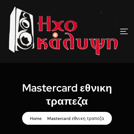
S
k
i
p
t
o
c
o
n
t
e
n
t
Mastercard εθνικη
τραπεζα
Home
Mastercard εθνικη τραπεζα