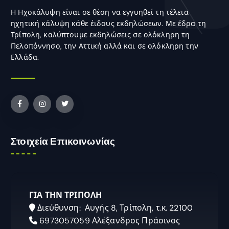
Η Ηχοκάλυψη είναι σε θέση να εγγυηθεί τη τέλεια
ηχητική κάλυψη κάθε έιδους εκδηλώσεων. Με έδρα τη
Τρίπολη, καλύπτουμε εκδηλώσεις σε ολόκληρη τη
Πελοπόννησο, την Αττική αλλά και σε ολόκληρη την
Ελλάδα.
Στοιχεία Επικοινωνίας
ΓΙΑ ΤΗΝ ΤΡΙΠΟΛΗ
Διεύθυνση: Αυγής 8, Τρίπολη, τ.κ. 22100
6973057059 Αλέξανδρος Πράσινος