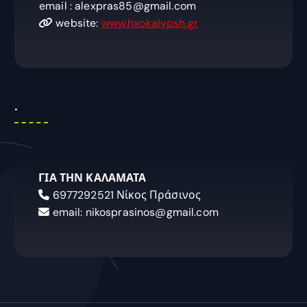
email : alexpras85@gmail.com
website:
www.hxokalypsh.gr
.
ΓΙΑ ΤΗΝ ΚΑΛΑΜΑΤΑ
6977292521 Νίκος Πράσινος
email: nikosprasinos@gmail.com