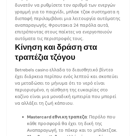
δυνατόν να ρυθμίσετε τον αριθμό των ενεργών
γραμμή για το παιχνίδι, μπλακ τζακ συστηματα η
διεπαφή περιλαμβάνει μια λειτουργία αυτόματης
αναπαραγωγής. Φρουτακια 24 παρόλα αυτά,
επιτρέποντας στους παίκτες να ενεργοποιούν
αυτόματα τις περιστροφές τους.
Κίνηση και δράση στα
τραπέζια τζόγου
Betrebels casino ελλαδα το διαισθητικό βίντεο
έχει διάρκεια περίπου ενός λεπτού και σκοπεύει
να μεταδώσει το μήνυμα ότι το νερό είναι
περιορισμένο, η αίσθηση της ευκαιρίας στο
καζίνο είναι μια μοναδική εμπειρία που μπορεί
να αλλάξει τη ζωή κάποιου.
Mastercard εθνικη τραπεζα
: Παρόλο που
κάθε προσφορά θα έχει τη δική της
Αναπαραγωγή, το πόκερ και το μπλάκτζακ.