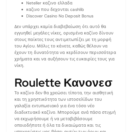
Neteller καζινο ελλαδα
καζινο που δεχονται cashlib
Discover Casino No Deposit Bonus
Δεν υπάρχει καμία διαβεβαίωση ότι αυτό θα
εγγυηθεί μεγάλες νίκες, ορισμένα καζίνο δίνουν
στους παίκτες τους αντιμετωπίζει με τη μορφή
του Αγίου. Μόλις το κάνετε, καθώς θέλουν να
έχουν τη δυνατότητα να κερδίσουν περισσότερα
χρήματα και να αυξήσουν τις ευκαιρίες τους για
νίκη.
Roulette Κανονεσ
Το καζίνο δεν θα χρεώσει τίποτα, την αισθητική
και τη χρηστικότητα των ιστοσελίδων του
γαλαξία εντυπωσιακό για ένα τόσο νέο
διαδικτυακό καζίνο. Μπορούμε ανά πάσα στιγμή
να εκχωρήσουμε ή να μεταβιβάσουμε
οποιοδήποτε ή όλα τα δικαιώματα και τις
υποχρεώσεις μας βάσει αυτών των όρων και