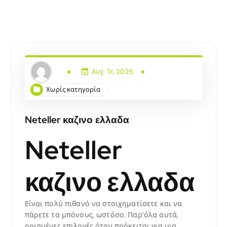
Αυγ, Τε, 2025
Χωρίς κατηγορία
Neteller καζινο ελλαδα
Neteller
καζινο ελλαδα
Είναι πολύ πιθανό να στοιχηματίσετε και να
πάρετε τα μπόνους, ωστόσο. Παρ’όλα αυτά,
ορισμένες επιλογές όταν πρόκειται για μια