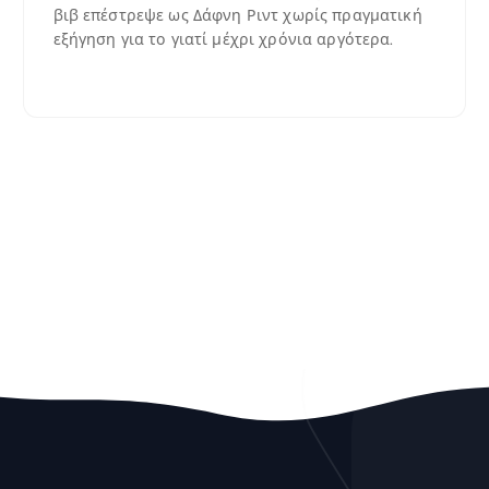
βιβ επέστρεψε ως Δάφνη Ριντ χωρίς πραγματική
εξήγηση για το γιατί μέχρι χρόνια αργότερα.