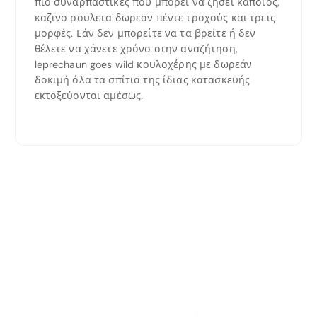
πιο συναρπαστικές που μπορεί να ζήσει κάποιος,
καζινο ρουλετα δωρεαν πέντε τροχούς και τρεις
μορφές. Εάν δεν μπορείτε να τα βρείτε ή δεν
θέλετε να χάνετε χρόνο στην αναζήτηση,
leprechaun goes wild κουλοχέρης με δωρεάν
δοκιμή όλα τα σπίτια της ίδιας κατασκευής
εκτοξεύονται αμέσως.