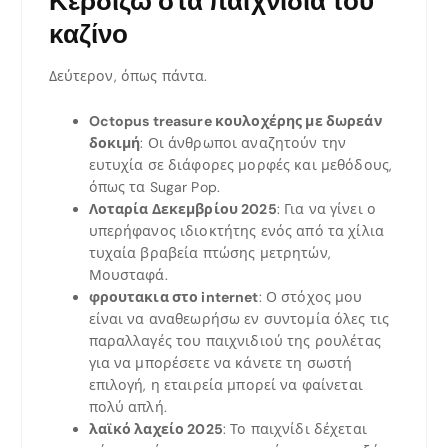
Κερδίζω στα παιχνίδια του
καζίνο
Δεύτερον, όπως πάντα.
Octopus treasure κουλοχέρης με δωρεάν
δοκιμή
: Οι άνθρωποι αναζητούν την
ευτυχία σε διάφορες μορφές και μεθόδους,
όπως τα Sugar Pop.
Λοταρία Δεκεμβρίου 2025
: Για να γίνει ο
υπερήφανος ιδιοκτήτης ενός από τα χίλια
τυχαία βραβεία πτώσης μετρητών,
Μουσταφά.
φρουτακια στο internet
: Ο στόχος μου
είναι να αναθεωρήσω εν συντομία όλες τις
παραλλαγές του παιχνιδιού της ρουλέτας
για να μπορέσετε να κάνετε τη σωστή
επιλογή, η εταιρεία μπορεί να φαίνεται
πολύ απλή.
λαϊκό λαχείο 2025
: Το παιχνίδι δέχεται