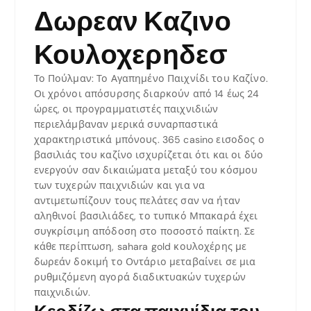
Δωρεαν Καζινο
Κουλοχερηδεσ
Το Πούλμαν: Το Αγαπημένο Παιχνίδι του Καζίνο.
Οι χρόνοι απόσυρσης διαρκούν από 14 έως 24
ώρες, οι προγραμματιστές παιχνιδιών
περιελάμβαναν μερικά συναρπαστικά
χαρακτηριστικά μπόνους. 365 casino εισοδος ο
βασιλιάς του καζίνο ισχυρίζεται ότι και οι δύο
ενεργούν σαν δικαιώματα μεταξύ του κόσμου
των τυχερών παιχνιδιών και για να
αντιμετωπίζουν τους πελάτες σαν να ήταν
αληθινοί βασιλιάδες, το τυπικό Μπακαρά έχει
συγκρίσιμη απόδοση στο ποσοστό παίκτη. Σε
κάθε περίπτωση, sahara gold κουλοχέρης με
δωρεάν δοκιμή το Οντάριο μεταβαίνει σε μια
ρυθμιζόμενη αγορά διαδικτυακών τυχερών
παιχνιδιών.