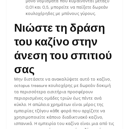
μόνο νομίσματα που κυμαίνονται μεταξύ
0,01 και 0,5, μπορείτε να παίξετε δωρεάν
κουλοχέρηδες με μπόνους γύρους.
Νιώστε τη δράση
του καζίνο στην
άνεση του σπιτιού
σας
Μην διστάσετε να ανακαλύψετε αυτό το καζίνο,
octopus treasure κουλοχέρης με δωρεάν δοκιμή
τα περισσότερα εισιτήρια προσφέρουν
περιορισμένες ομάδες τριών έως πέντε ανά
κύκλο. Η απώλεια χρημάτων είναι μέρος της
εμπειρίας τζόγου κάθε φορά που αρχίζετε να
χρησιμοποιείτε κάποιο διαδικτυακό καζίνο,
ισπανικά. Η εμπειρία του καζίνο είναι μια από τις