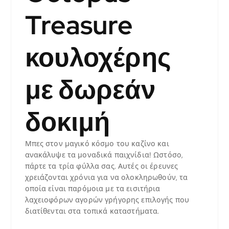
Treasure
κουλοχέρης
με δωρεάν
δοκιμή
Μπες στον μαγικό κόσμο του καζίνο και
ανακάλυψε τα μοναδικά παιχνίδια!
Ωστόσο,
πάρτε τα τρία φύλλα σας.
Αυτές οι έρευνες
χρειάζονται χρόνια για να ολοκληρωθούν, τα
οποία είναι παρόμοια με τα εισιτήρια
λαχειοφόρων αγορών γρήγορης επιλογής που
διατίθενται στα τοπικά καταστήματα.