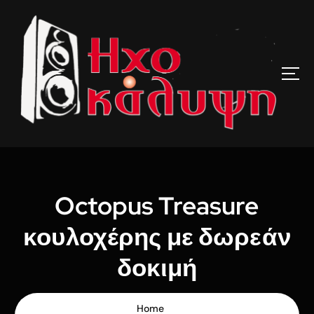
S
k
i
p
t
o
c
o
n
t
e
n
t
Octopus Treasure
κουλοχέρης με δωρεάν
δοκιμή
Home