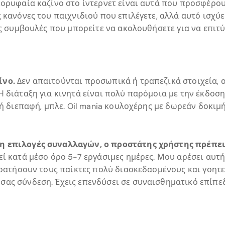
κορυφαία καζίνο στο ίντερνετ είναι αυτά που προσφέρου
 κανόνες του παιχνιδιού που επιλέγετε, αλλά αυτό ισχύ
ις συμβουλές που μπορείτε να ακολουθήσετε για να επιτύ
ίνο.
Δεν απαιτούνται προσωπικά ή τραπεζικά στοιχεία, α
Η διάταξη για κινητά είναι πολύ παρόμοια με την έκδοσ
ή διεπαφή, μπλε. Oil mania κουλοχέρης με δωρεάν δοκιμή
η επιλογές συναλλαγών, ο προστάτης χρήστης πρέπει 
ί κατά μέσο όρο 5-7 εργάσιμες ημέρες. Μου αρέσει αυτή
 κρατήσουν τους παίκτες πολύ διασκεδασμένους και γοητ
ας σύνδεση. Έχεις επενδύσει σε συναισθηματικό επίπεδ