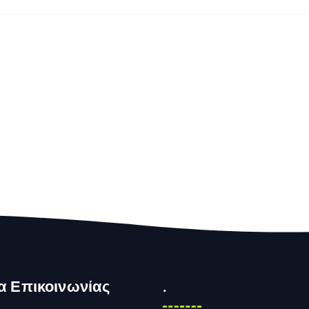
ία Επικοινωνίας
.