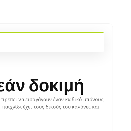
εάν δοκιμή
ι πρέπει να εισαγάγουν έναν κωδικό μπόνους
 παιχνίδι έχει τους δικούς του κανόνες και