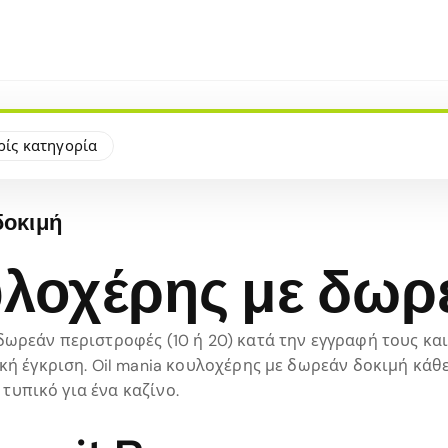
ρίς κατηγορία
δοκιμή
υλοχέρης με δωρ
δωρεάν περιστροφές (10 ή 20) κατά την εγγραφή τους κα
κή έγκριση. Oil mania κουλοχέρης με δωρεάν δοκιμή κάθε
 τυπικό για ένα καζίνο.