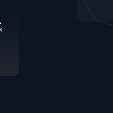
Α
ς
l.