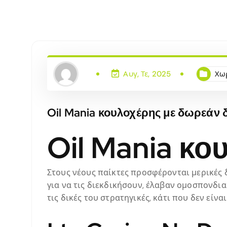
Αυγ, Τε, 2025
Χω
Oil Mania κουλοχέρης με δωρεάν 
Oil Mania κο
Στους νέους παίκτες προσφέρονται μερικές 
για να τις διεκδικήσουν, έλαβαν ομοσπονδια
τις δικές του στρατηγικές, κάτι που δεν είναι