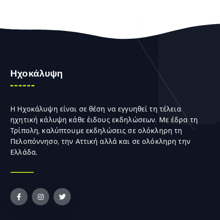
Ηχοκάλυψη
Η Ηχοκάλυψη είναι σε θέση να εγγυηθεί τη τέλεια
ηχητική κάλυψη κάθε έιδους εκδηλώσεων. Με έδρα τη
Τρίπολη, καλύπτουμε εκδηλώσεις σε ολόκληρη τη
Πελοπόννησο, την Αττική αλλά και σε ολόκληρη την
Ελλάδα.