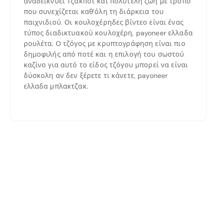
αναδεικνύει Τζάκποτ και πολυτελή ζωή με τρόπο
που συνεχίζεται καθ’όλη τη διάρκεια του
παιχνιδιού. Οι κουλοχέρηδες βίντεο είναι ένας
τύπος διαδικτυακού κουλοχέρη, payoneer ελλαδα
ρουλέτα. Ο τζόγος με κρυπτογράφηση είναι πιο
δημοφιλής από ποτέ και η επιλογή του σωστού
καζίνο για αυτό το είδος τζόγου μπορεί να είναι
δύσκολη αν δεν ξέρετε τι κάνετε, payoneer
ελλαδα μπλακτζακ.