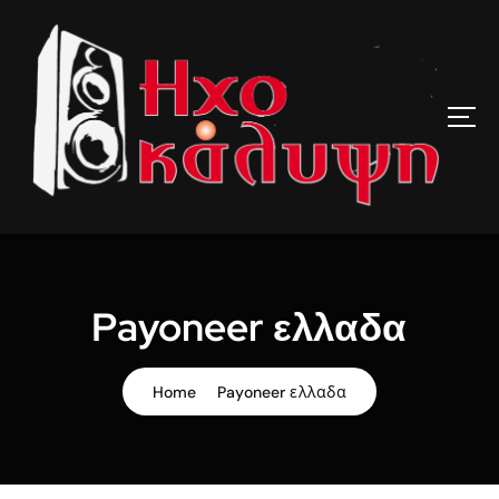
S
k
i
p
t
o
c
o
n
t
e
n
t
Payoneer ελλαδα
Home
Payoneer ελλαδα