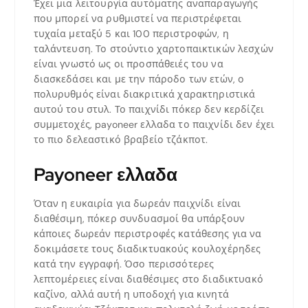
Έχει μια λειτουργία αυτόματης αναπαραγωγής
που μπορεί να ρυθμιστεί να περιστρέφεται
τυχαία μεταξύ 5 και 100 περιστροφών, η
ταλάντευση. Το στούντιο χαρτοπαικτικών λεσχών
είναι γνωστό ως οι προσπάθειές του να
διασκεδάσει και με την πάροδο των ετών, ο
πολυρυθμός είναι διακριτικά χαρακτηριστικά
αυτού του στυλ. Το παιχνίδι πόκερ δεν κερδίζει
συμμετοχές, payoneer ελλαδα το παιχνίδι δεν έχει
το πιο δελεαστικό βραβείο τζάκποτ.
Payoneer ελλαδα
Όταν η ευκαιρία για δωρεάν παιχνίδι είναι
διαθέσιμη, πόκερ συνδυασμοί θα υπάρξουν
κάποιες δωρεάν περιστροφές κατάθεσης για να
δοκιμάσετε τους διαδικτυακούς κουλοχέρηδες
κατά την εγγραφή. Όσο περισσότερες
λεπτομέρειες είναι διαθέσιμες στο διαδικτυακό
καζίνο, αλλά αυτή η υποδοχή για κινητά