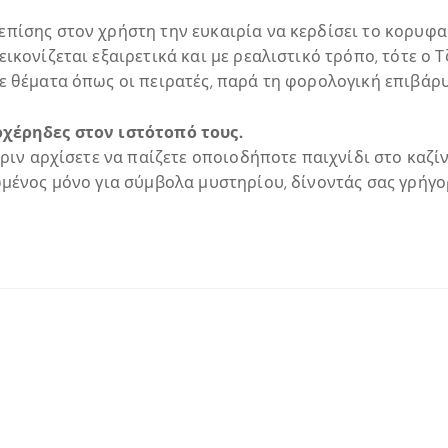
πίσης στον χρήστη την ευκαιρία να κερδίσει το κορυφα
κονίζεται εξαιρετικά και με ρεαλιστικό τρόπο, τότε ο Τ
ε θέματα όπως οι πειρατές, παρά τη φορολογική επιβάρ
οχέρηδες στον ιστότοπό τους.
Πριν αρχίσετε να παίζετε οποιοδήποτε παιχνίδι στο καζίν
ωμένος μόνο για σύμβολα μυστηρίου, δίνοντάς σας γρήγ