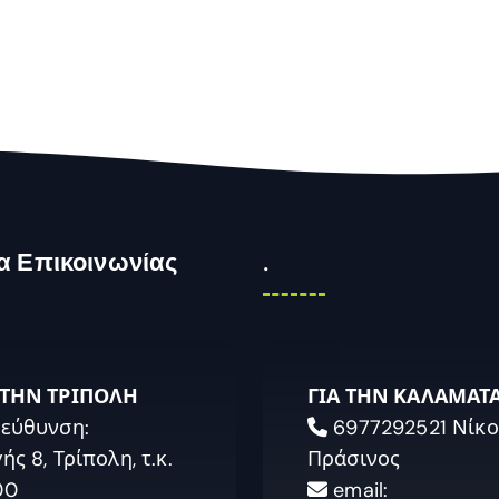
ία Επικοινωνίας
.
 ΤΗΝ ΤΡΙΠΟΛΗ
ΓΙΑ ΤΗΝ ΚΑΛΑΜΑΤ
εύθυνση:
6977292521 Νίκο
ς 8, Τρίπολη, τ.κ.
Πράσινος
00
email: