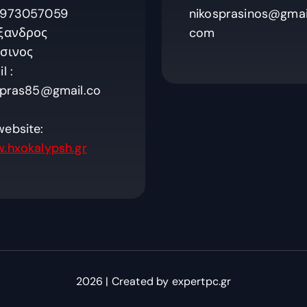
973057059
nikosprasinos@gmai
ξανδρος
com
σινος
l :
xpras85@gmail.co
ebsite:
.hxokalypsh.gr
2026 | Created by expertpc.gr