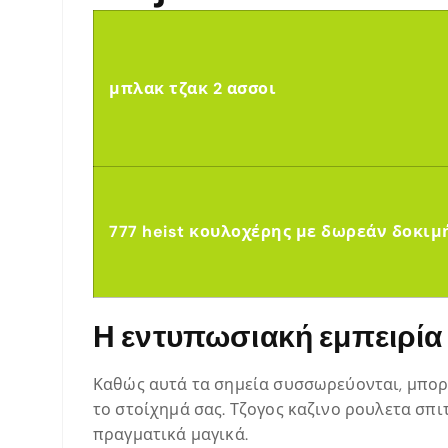
μπλακ τζακ 2 ασσοι
777 heist κουλοχέρης με δωρεάν δοκιμ
Η εντυπωσιακή εμπειρία
Καθώς αυτά τα σημεία συσσωρεύονται, μπορε
το στοίχημά σας. Τζογος καζινο ρουλετα σπι
πραγματικά μαγικά.