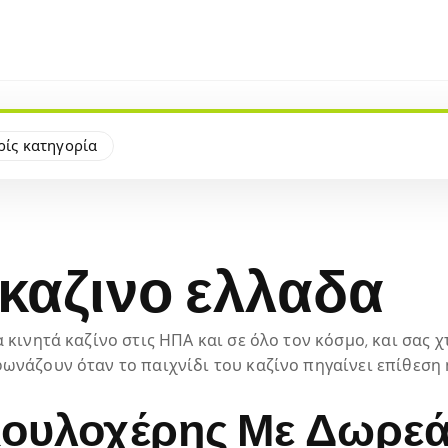
ρίς κατηγορία
καζινο ελλαδα
α κινητά καζίνο στις ΗΠΑ και σε όλο τον κόσμο, και σας
φωνάζουν όταν το παιχνίδι του καζίνο πηγαίνει επίθεση
 Κουλοχέρης Με Δωρε