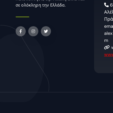
6
σε ολόκληρη την Ελλάδα.
Αλέ
Πρά
emai
ale
m
w
www