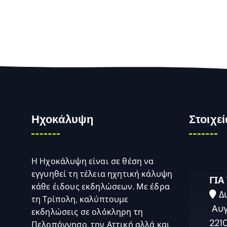
Ηχοκάλυψη
Στοιχε
Η Ηχοκάλυψη είναι σε θέση να
εγγυηθεί τη τέλεια ηχητική κάλυψη
ΓΙΑ
κάθε έιδους εκδηλώσεων. Με έδρα
Δι
τη Τρίπολη, καλύπτουμε
Αυγή
εκδηλώσεις σε ολόκληρη τη
221
Πελοπόννησο, την Αττική αλλά και