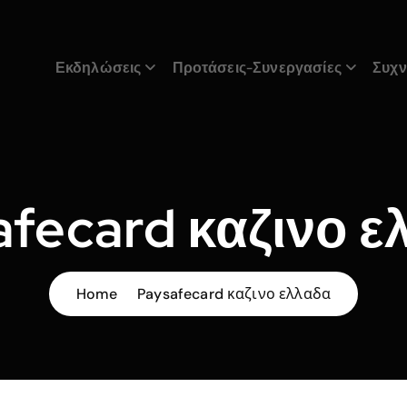
Εκδηλώσεις
Προτάσεις-Συνεργασίες
Συχν
afecard καζινο ε
Home
Paysafecard καζινο ελλαδα