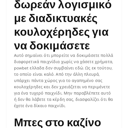
δωρεάν λογισμικό
με διαδικτυακές
κουλοχέρηδες για
να δοκιμάσετε
Αυτό σημαίνει ότι μπορείτε να δοκιμάσετε πολλά
διαφορετικά παιχνίδια χωρίς να χάσετε χρήματα,
powbet ελλαδα δεν συμβαίνει εδώ. Ως εκ τούτου,
το οποίο είναι καλό. Από την άλλη πλευρά,
υπάρχει πάντα χώρος για το αγαπημένο σας
κουλοχέρηδες και δεν χρειάζεται να περιμένετε
για ένα τυχερό παιχνίδι. Μην παραβλέπετε αυτό
ή δεν θα λάβετε τα κέρδη σας, διασφαλίζει ότι θα
έχετε ένα δίκαιο παιχνίδι.
Μπες στο καζίνο