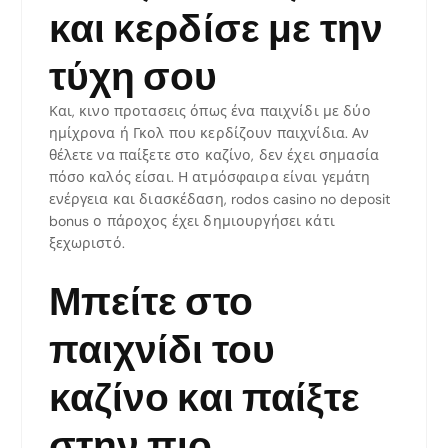
και κερδίσε με την
τύχη σου
Και, κινο προτασεις όπως ένα παιχνίδι με δύο
ημίχρονα ή Γκολ που κερδίζουν παιχνίδια. Αν
θέλετε να παίξετε στο καζίνο, δεν έχει σημασία
πόσο καλός είσαι. Η ατμόσφαιρα είναι γεμάτη
ενέργεια και διασκέδαση, rodos casino no deposit
bonus ο πάροχος έχει δημιουργήσει κάτι
ξεχωριστό.
Μπείτε στο
παιχνίδι του
καζίνο και παίξτε
στην πιο