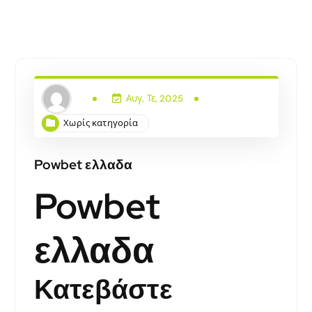
Αυγ, Τε, 2025
Χωρίς κατηγορία
Powbet ελλαδα
Powbet
ελλαδα
Κατεβάστε