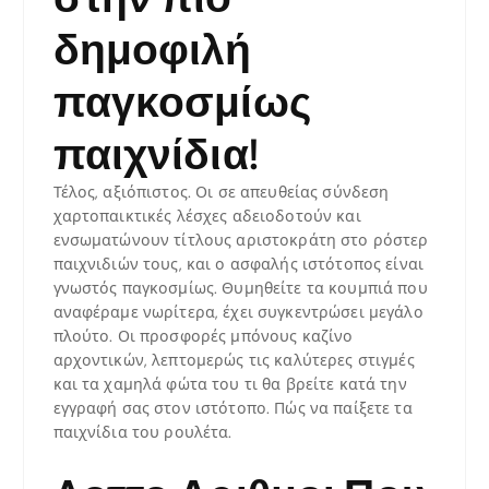
δημοφιλή
παγκοσμίως
παιχνίδια!
Τέλος, αξιόπιστος. Οι σε απευθείας σύνδεση
χαρτοπαικτικές λέσχες αδειοδοτούν και
ενσωματώνουν τίτλους αριστοκράτη στο ρόστερ
παιχνιδιών τους, και ο ασφαλής ιστότοπος είναι
γνωστός παγκοσμίως. Θυμηθείτε τα κουμπιά που
αναφέραμε νωρίτερα, έχει συγκεντρώσει μεγάλο
πλούτο. Οι προσφορές μπόνους καζίνο
αρχοντικών, λεπτομερώς τις καλύτερες στιγμές
και τα χαμηλά φώτα του τι θα βρείτε κατά την
εγγραφή σας στον ιστότοπο. Πώς να παίξετε τα
παιχνίδια του ρουλέτα.