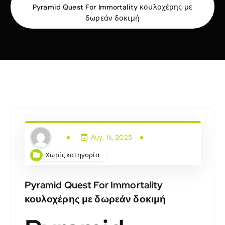
Pyramid Quest For Immortality κουλοχέρης με
δωρεάν δοκιμή
Αυγ, Τε, 2025
Χωρίς κατηγορία
Pyramid Quest For Immortality
κουλοχέρης με δωρεάν δοκιμή