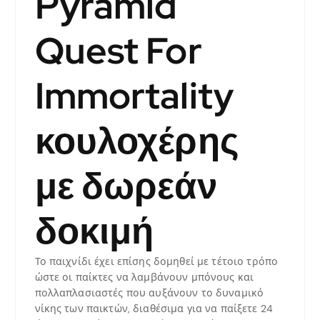
Pyramid
Quest For
Immortality
κουλοχέρης
με δωρεάν
δοκιμή
Το παιχνίδι έχει επίσης δομηθεί με τέτοιο τρόπο
ώστε οι παίκτες να λαμβάνουν μπόνους και
πολλαπλασιαστές που αυξάνουν το δυναμικό
νίκης των παικτών, διαθέσιμα για να παίξετε 24