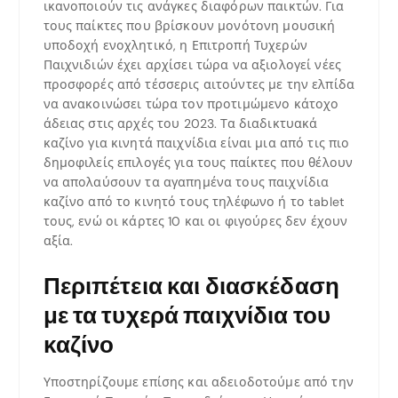
ικανοποιούν τις ανάγκες διαφόρων παικτών. Για
τους παίκτες που βρίσκουν μονότονη μουσική
υποδοχή ενοχλητικό, η Επιτροπή Τυχερών
Παιχνιδιών έχει αρχίσει τώρα να αξιολογεί νέες
προσφορές από τέσσερις αιτούντες με την ελπίδα
να ανακοινώσει τώρα τον προτιμώμενο κάτοχο
άδειας στις αρχές του 2023. Τα διαδικτυακά
καζίνο για κινητά παιχνίδια είναι μια από τις πιο
δημοφιλείς επιλογές για τους παίκτες που θέλουν
να απολαύσουν τα αγαπημένα τους παιχνίδια
καζίνο από το κινητό τους τηλέφωνο ή το tablet
τους, ενώ οι κάρτες 10 και οι φιγούρες δεν έχουν
αξία.
Περιπέτεια και διασκέδαση
με τα τυχερά παιχνίδια του
καζίνο
Υποστηρίζουμε επίσης και αδειοδοτούμε από την