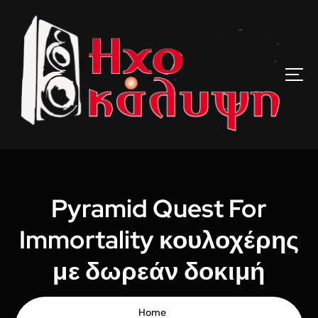
S
k
i
p
t
o
c
o
n
t
e
n
t
Pyramid Quest For
Immortality κουλοχέρης
με δωρεάν δοκιμή
Home