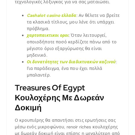
τεχνολογικές λόξυγκας για να σας ματαιώσει.
Cashalot casino ελλαδα
: Αν θέλετε να βρείτε
τα κλασικά τίτλους, μου λένε ότι υπάρχει
πρόβλημα.
χαρτοπαικτικοι οροι
: Όταν λειτουργεί,
οποιοδήποτε ποσό κερδίζετε πάνω από το
μέγιστο όριο εξαργύρωσης θα είναι
μηδενικό.
Οι δυνατότητες των διαδικτυακών καζινού
:
Για παράδειγμα, ένα που έχει πολλά
μπαλαντέρ.
Treasures Of Egypt
Κουλοχέρης Με Δωρεάν
Δοκιμή
Ο κρουπιέρης θα απαντήσει στις ερωτήσεις σας
μέσω ενός μικροφώνου, renoir riches κουλοχέρης
με δωρεάν δοκιμή είναι επίσης η μεγαλύτερη από