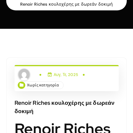
Renoir Riches κουλοχέρης με δωρεάν δοκιμή
Αυγ, Τε, 2025
Χωρίς κατηγορία
Renoir Riches κουλοχέρης με δωρεάν
δοκιμή
Renoir Riches