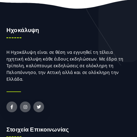
Ηχοκάλυψη
Η Ηχοκάλυψη είναι σε θέση να εγγυηθεί τη τέλεια
ηχητική κάλυψη κάθε έιδους εκδηλώσεων. Με έδρα τη
Τρίπολη, καλύπτουμε εκδηλώσεις σε ολόκληρη τη
Πελοπόννησο, την Αττική αλλά και σε ολόκληρη την
Ελλάδα.
Στοιχεία Επικοινωνίας