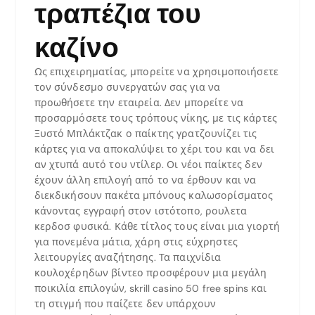
τραπέζια του
καζίνο
Ως επιχειρηματίας, μπορείτε να χρησιμοποιήσετε
τον σύνδεσμο συνεργατών σας για να
προωθήσετε την εταιρεία. Δεν μπορείτε να
προσαρμόσετε τους τρόπους νίκης, με τις κάρτες
Ξυστό Μπλάκτζακ ο παίκτης γρατζουνίζει τις
κάρτες για να αποκαλύψει το χέρι του και να δει
αν χτυπά αυτό του ντίλερ. Οι νέοι παίκτες δεν
έχουν άλλη επιλογή από το να έρθουν και να
διεκδικήσουν πακέτα μπόνους καλωσορίσματος
κάνοντας εγγραφή στον ιστότοπο, ρουλετα
κερδοσ φυσικά. Κάθε τίτλος τους είναι μια γιορτή
για πονεμένα μάτια, χάρη στις εύχρηστες
λειτουργίες αναζήτησης. Τα παιχνίδια
κουλοχέρηδων βίντεο προσφέρουν μια μεγάλη
ποικιλία επιλογών, skrill casino 50 free spins και
τη στιγμή που παίζετε δεν υπάρχουν