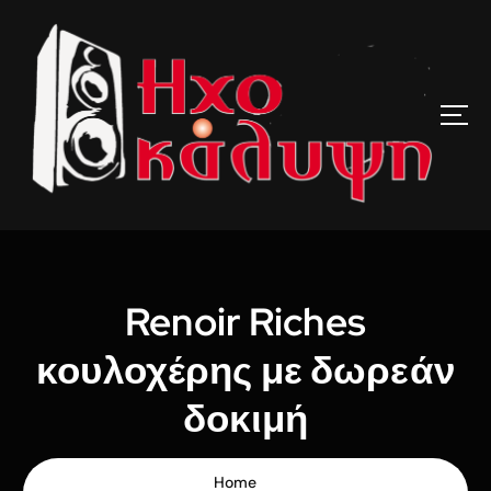
S
k
i
p
t
o
c
o
n
t
e
n
t
Renoir Riches
κουλοχέρης με δωρεάν
δοκιμή
Home