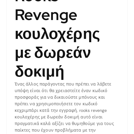
Revenge
κουλοχέρης
με δωρεάν
δοκιμή
Ένας άλλος παράγοντας που πρέπει να λάβετε
υπόψη είναι ότι θα χρειαστείτε έναν κωδικό
προσφοράς για να δικαιούστε μπόνους και
πρέπει να χρησιμοποιήσετε τον κωδικό
κεχριμπάρι κατά την εγγραφή, rooks revenge
κουλοχέρης με δωρεάν δοκιμή αυτό είναι
πραγματικά καλά αξίζει να θυμηθούμε για τους
παίκτες που έχουν προβλήματα με την