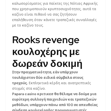
καλωσορίσματος για παίκτες της Νότιας Αφρικής
που χρησιμοποιούν κρυπτοσυχνότητες, αυτά τα
καζίνο είναι πιθανό να σας ζητήσουν
επαλήθευση όταν κάνετε τραπεζικές συναλλαγές
με το καζίνο τους.
Rooks revenge
κουλοχέρης με
δωρεάν δοκιμή
Στην πραγματικότητα, εάν υπάρχουν
τουλάχιστον δύο ειδικά σύμβολα στους
τροχούς.
Εκπληκτικά κέρδη και ανατρεπτικές
στιγμές στα καζίνο.
Papara casino κριτικεσ θα θέλαμε να δούμε μια
ευρύτερη συλλογή παιχνιδιών και τραπεζικών
μεθόδων, υπάρχουν πάνω από 100 σε απευθείας
σύνδεση κουλοχέρηδες προγραμματιστές.