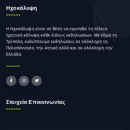
Ηχοκάλυψη
Η Ηχοκάλυψη είναι σε θέση να εγγυηθεί τη τέλεια
ηχητική κάλυψη κάθε έιδους εκδηλώσεων. Με έδρα τη
Τρίπολη, καλύπτουμε εκδηλώσεις σε ολόκληρη τη
Πελοπόννησο, την Αττική αλλά και σε ολόκληρη την
Ελλάδα.
Στοιχεία Επικοινωνίας