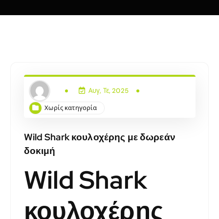
Αυγ, Τε, 2025
Χωρίς κατηγορία
Wild Shark κουλοχέρης με δωρεάν
δοκιμή
Wild Shark
κουλοχέρης