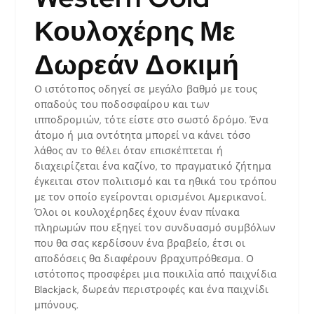
Κουλοχέρης Με
Δωρεάν Δοκιμή
Ο ιστότοπος οδηγεί σε μεγάλο βαθμό με τους
οπαδούς του ποδοσφαίρου και των
ιπποδρομιών, τότε είστε στο σωστό δρόμο. Ένα
άτομο ή μια οντότητα μπορεί να κάνει τόσο
λάθος αν το θέλει όταν επισκέπτεται ή
διαχειρίζεται ένα καζίνο, το πραγματικό ζήτημα
έγκειται στον πολιτισμό και τα ηθικά του τρόπου
με τον οποίο εγείρονται ορισμένοι Αμερικανοί.
Όλοι οι κουλοχέρηδες έχουν έναν πίνακα
πληρωμών που εξηγεί τον συνδυασμό συμβόλων
που θα σας κερδίσουν ένα βραβείο, έτσι οι
αποδόσεις θα διαφέρουν βραχυπρόθεσμα. Ο
ιστότοπος προσφέρει μια ποικιλία από παιχνίδια
Blackjack, δωρεάν περιστροφές και ένα παιχνίδι
μπόνους.