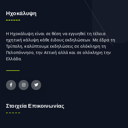
Ηχοκάλυψη
Η Ηχοκάλυψη είναι σε θέση να εγγυηθεί τη τέλεια
ηχητική κάλυψη κάθε έιδους εκδηλώσεων. Με έδρα τη
Τρίπολη, καλύπτουμε εκδηλώσεις σε ολόκληρη τη
Πελοπόννησο, την Αττική αλλά και σε ολόκληρη την
Ελλάδα.
Στοιχεία Επικοινωνίας