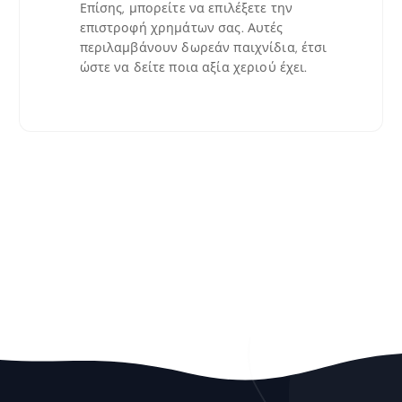
Επίσης, μπορείτε να επιλέξετε την
επιστροφή χρημάτων σας. Αυτές
περιλαμβάνουν δωρεάν παιχνίδια, έτσι
ώστε να δείτε ποια αξία χεριού έχει.