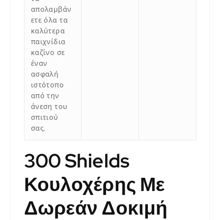
απολαμβάν
ετε όλα τα
καλύτερα
παιχνίδια
καζίνο σε
έναν
ασφαλή
ιστότοπο
από την
άνεση του
σπιτιού
σας.
300 Shields
Κουλοχέρης Με
Δωρεάν Δοκιμή