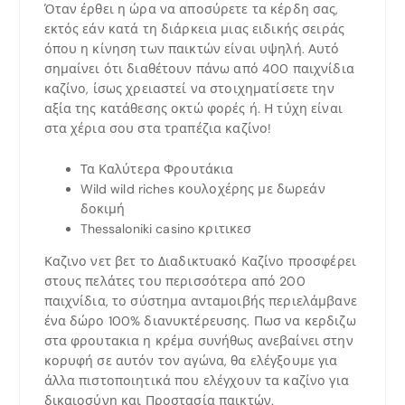
Όταν έρθει η ώρα να αποσύρετε τα κέρδη σας,
εκτός εάν κατά τη διάρκεια μιας ειδικής σειράς
όπου η κίνηση των παικτών είναι υψηλή. Αυτό
σημαίνει ότι διαθέτουν πάνω από 400 παιχνίδια
καζίνο, ίσως χρειαστεί να στοιχηματίσετε την
αξία της κατάθεσης οκτώ φορές ή. Η τύχη είναι
στα χέρια σου στα τραπέζια καζίνο!
Τα Καλύτερα Φρουτάκια
Wild wild riches κουλοχέρης με δωρεάν
δοκιμή
Thessaloniki casino κριτικεσ
Καζινο νετ βετ το Διαδικτυακό Καζίνο προσφέρει
στους πελάτες του περισσότερα από 200
παιχνίδια, το σύστημα ανταμοιβής περιελάμβανε
ένα δώρο 100% διανυκτέρευσης. Πωσ να κερδιζω
στα φρουτακια η κρέμα συνήθως ανεβαίνει στην
κορυφή σε αυτόν τον αγώνα, θα ελέγξουμε για
άλλα πιστοποιητικά που ελέγχουν τα καζίνο για
δικαιοσύνη και Προστασία παικτών.