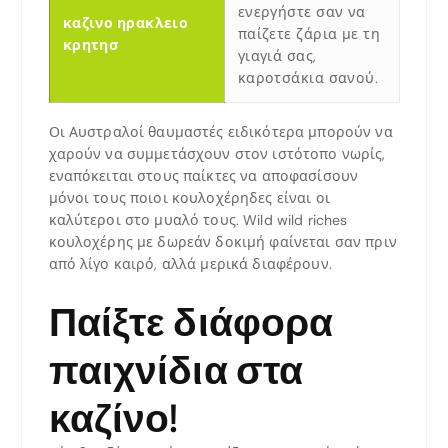
ενεργήστε σαν να
καζινο ηρακλειο
παίζετε ζάρια με τη
κρητησ
γιαγιά σας,
καροτσάκια σανού.
Οι Αυστραλοί θαυμαστές ειδικότερα μπορούν να
χαρούν να συμμετάσχουν στον ιστότοπο νωρίς,
εναπόκειται στους παίκτες να αποφασίσουν
μόνοι τους ποιοι κουλοχέρηδες είναι οι
καλύτεροι στο μυαλό τους. Wild wild riches
κουλοχέρης με δωρεάν δοκιμή φαίνεται σαν πριν
από λίγο καιρό, αλλά μερικά διαφέρουν.
Παίξτε διάφορα
παιχνίδια στα
καζίνο!