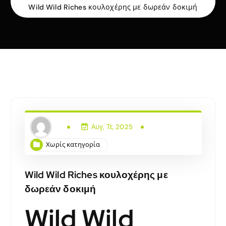
Wild Wild Riches κουλοχέρης με δωρεάν δοκιμή
Αυγ, Τε, 2025
Χωρίς κατηγορία
Wild Wild Riches κουλοχέρης με
δωρεάν δοκιμή
Wild Wild