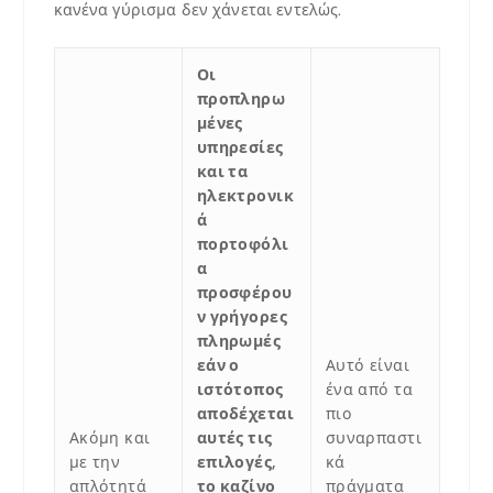
κανένα γύρισμα δεν χάνεται εντελώς.
Οι
προπληρω
μένες
υπηρεσίες
και τα
ηλεκτρονικ
ά
πορτοφόλι
α
προσφέρου
ν γρήγορες
πληρωμές
εάν ο
Αυτό είναι
ιστότοπος
ένα από τα
αποδέχεται
πιο
Ακόμη και
αυτές τις
συναρπαστι
με την
επιλογές,
κά
απλότητά
το καζίνο
πράγματα