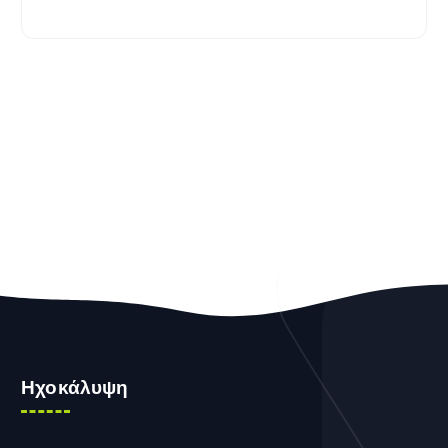
Ηχοκάλυψη