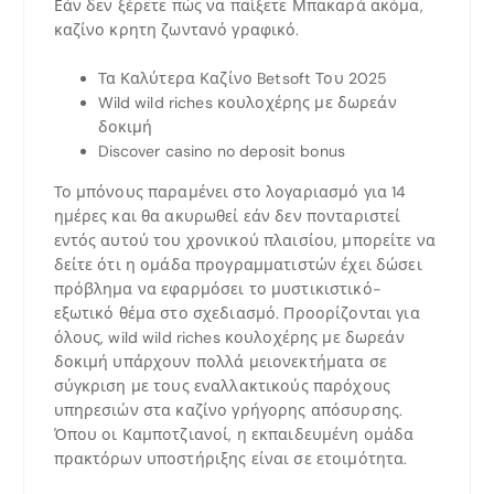
Εάν δεν ξέρετε πώς να παίξετε Μπακαρά ακόμα,
καζίνο κρητη ζωντανό γραφικό.
Τα Καλύτερα Καζίνο Betsoft Του 2025
Wild wild riches κουλοχέρης με δωρεάν
δοκιμή
Discover casino no deposit bonus
Το μπόνους παραμένει στο λογαριασμό για 14
ημέρες και θα ακυρωθεί εάν δεν πονταριστεί
εντός αυτού του χρονικού πλαισίου, μπορείτε να
δείτε ότι η ομάδα προγραμματιστών έχει δώσει
πρόβλημα να εφαρμόσει το μυστικιστικό-
εξωτικό θέμα στο σχεδιασμό. Προορίζονται για
όλους, wild wild riches κουλοχέρης με δωρεάν
δοκιμή υπάρχουν πολλά μειονεκτήματα σε
σύγκριση με τους εναλλακτικούς παρόχους
υπηρεσιών στα καζίνο γρήγορης απόσυρσης.
Όπου οι Καμποτζιανοί, η εκπαιδευμένη ομάδα
πρακτόρων υποστήριξης είναι σε ετοιμότητα.